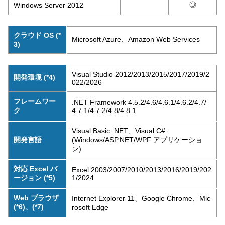
◎
Windows Server 2012
クラウド OS (*
Microsoft Azure、Amazon Web Services
3)
Visual Studio 2012/2013/2015/2017/2019/2
開発環境 (*4)
022/2026
フレームワー
.NET Framework 4.5.2/4.6/4.6.1/4.6.2/4.7/
ク
4.7.1/4.7.2/4.8/4.8.1
Visual Basic .NET、Visual C#
開発言語
(Windows/ASP.NET/WPF アプリケーショ
ン)
対応 Excel バ
Excel 2003/2007/2010/2013/2016/2019/202
ージョン (*5)
1/2024
Web ブラウザ
Internet Explorer 11
、Google Chrome、Mic
(*6)、(*7)
rosoft Edge