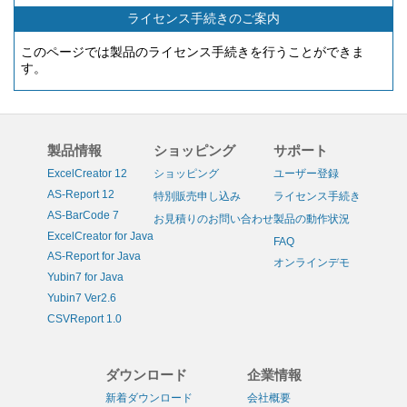
ライセンス手続きのご案内
このページでは製品のライセンス手続きを行うことができま
す。
製品情報
ショッピング
サポート
ExcelCreator 12
ショッピング
ユーザー登録
AS-Report 12
特別販売申し込み
ライセンス手続き
AS-BarCode 7
お見積りのお問い合わせ
製品の動作状況
ExcelCreator for Java
FAQ
AS-Report for Java
オンラインデモ
Yubin7 for Java
Yubin7 Ver2.6
CSVReport 1.0
ダウンロード
企業情報
新着ダウンロード
会社概要