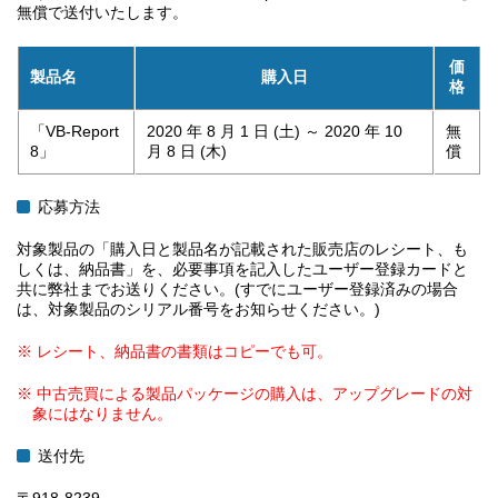
無償で送付いたします。
価
製品名
購入日
格
「VB-Report
2020 年 8 月 1 日 (土) ～ 2020 年 10
無
8」
月 8 日 (木)
償
応募方法
対象製品の「購入日と製品名が記載された販売店のレシート、も
しくは、納品書」を、必要事項を記入したユーザー登録カードと
共に弊社までお送りください。(すでにユーザー登録済みの場合
は、対象製品のシリアル番号をお知らせください。)
※ レシート、納品書の書類はコピーでも可。
※ 中古売買による製品パッケージの購入は、アップグレードの対
象にはなりません。
送付先
〒918-8239