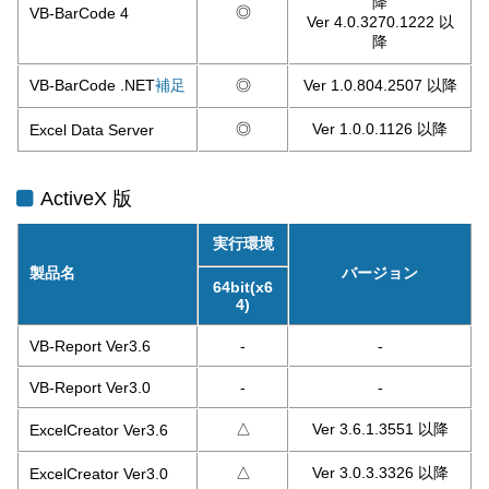
降
◎
VB-BarCode 4
Ver 4.0.3270.1222 以
降
VB-BarCode .NET
◎
Ver 1.0.804.2507 以降
補足
◎
Ver 1.0.0.1126 以降
Excel Data Server
ActiveX 版
実行環境
製品名
バージョン
64bit(x6
4)
VB-Report Ver3.6
-
-
VB-Report Ver3.0
-
-
△
Ver 3.6.1.3551 以降
ExcelCreator Ver3.6
△
Ver 3.0.3.3326 以降
ExcelCreator Ver3.0