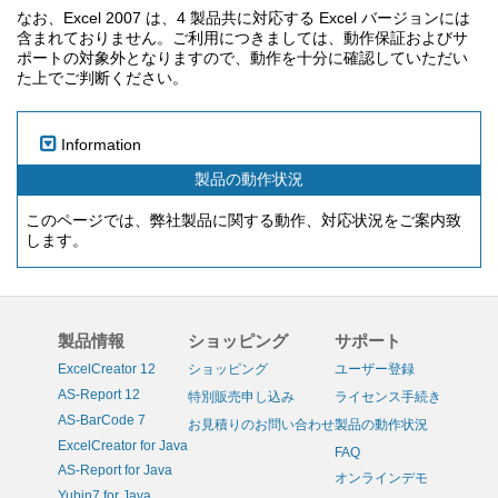
なお、Excel 2007 は、4 製品共に対応する Excel バージョンには
含まれておりません。ご利用につきましては、動作保証およびサ
ポートの対象外となりますので、動作を十分に確認していただい
た上でご判断ください。
Information
製品の動作状況
このページでは、弊社製品に関する動作、対応状況をご案内致
します。
製品情報
ショッピング
サポート
ExcelCreator 12
ショッピング
ユーザー登録
AS-Report 12
特別販売申し込み
ライセンス手続き
AS-BarCode 7
お見積りのお問い合わせ
製品の動作状況
ExcelCreator for Java
FAQ
AS-Report for Java
オンラインデモ
Yubin7 for Java