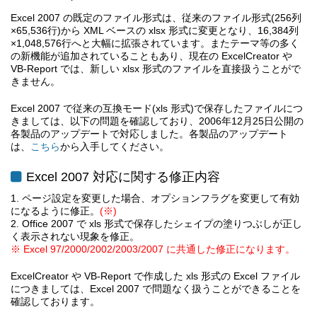
Excel 2007 の既定のファイル形式は、従来のファイル形式(256列
×65,536行)から XML ベースの xlsx 形式に変更となり、16,384列
×1,048,576行へと大幅に拡張されています。またテーマ等の多く
の新機能が追加されていることもあり、現在の ExcelCreator や
VB-Report では、新しい xlsx 形式のファイルを直接扱うことがで
きません。
Excel 2007 で従来の互換モード(xls 形式)で保存したファイルにつ
きましては、以下の問題を確認しており、2006年12月25日公開の
各製品のアップデートで対応しました。各製品のアップデート
は、
から入手してください。
こちら
Excel 2007 対応に関する修正内容
1. ページ設定を変更した場合、オプションフラグを変更して有効
になるように修正。
(※)
2. Office 2007 で xls 形式で保存したシェイプの塗りつぶしが正し
く表示されない現象を修正。
※ Excel 97/2000/2002/2003/2007 に共通した修正になります。
ExcelCreator や VB-Report で作成した xls 形式の Excel ファイル
につきましては、Excel 2007 で問題なく扱うことができることを
確認しております。