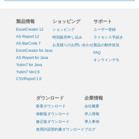
製品情報
ショッピング
サポート
ExcelCreator 12
ショッピング
ユーザー登録
AS-Report 12
特別販売申し込み
ライセンス手続き
AS-BarCode 7
お見積りのお問い合わせ
製品の動作状況
ExcelCreator for Java
FAQ
AS-Report for Java
オンラインデモ
Yubin7 for Java
Yubin7 Ver2.6
CSVReport 1.0
ダウンロード
企業情報
新着ダウンロード
会社概要
体験版ダウンロード
求人情報
修正版ダウンロード
導入事例
使用許諾契約書ダウンロード
ブログ