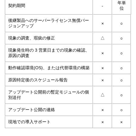
年単
契約期間
-
位
後継製品へのサーバーライセンス無償バー
×
○
ジョンアップ
現象の調査、瑕疵の修正
△
○
現象発生時の 3 営業日までの現象の確認、
×
○
原因の調査
動作確認環境(OS)、または代替環境の構築
×
○
原因特定後のスケジュール報告
×
○
アップデート公開前の暫定モジュールの個
△
○
別送付
アップデート公開の連絡
×
○
現地での導入サポート
×
×