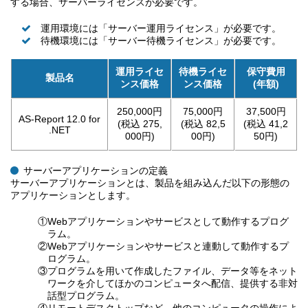
する場合、サーバーライセンスが必要です。
運用環境には「サーバー運用ライセンス」が必要です。
待機環境には「サーバー待機ライセンス」が必要です。
運用ライセ
待機ライセ
保守費用
製品名
ンス価格
ンス価格
(年額)
250,000円
75,000円
37,500円
AS-Report 12.0 for
(税込 275,
(税込 82,5
(税込 41,2
.NET
000円)
00円)
50円)
サーバーアプリケーションの定義
サーバーアプリケーションとは、製品を組み込んだ以下の形態の
アプリケーションとします。
①Webアプリケーションやサービスとして動作するプログ
ラム。
②Webアプリケーションやサービスと連動して動作するプ
ログラム。
③プログラムを用いて作成したファイル、データ等をネット
ワークを介してほかのコンピュータへ配信、提供する非対
話型プログラム。