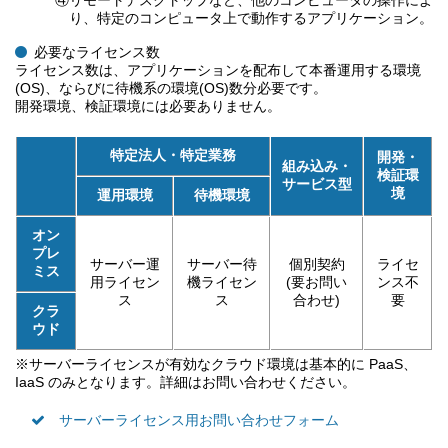
④リモートデスクトップなど、他のコンピュータの操作によ
り、特定のコンピュータ上で動作するアプリケーション。
必要なライセンス数
ライセンス数は、アプリケーションを配布して本番運用する環境
(OS)、ならびに待機系の環境(OS)数分必要です。
開発環境、検証環境には必要ありません。
特定法人・特定業務
開発・
組み込み・
検証環
サービス型
境
運用環境
待機環境
オン
プレ
サーバー運
サーバー待
個別契約
ライセ
ミス
用ライセン
機ライセン
(要お問い
ンス不
ス
ス
合わせ)
要
クラ
ウド
※サーバーライセンスが有効なクラウド環境は基本的に PaaS、
IaaS のみとなります。詳細はお問い合わせください。
サーバーライセンス用お問い合わせフォーム