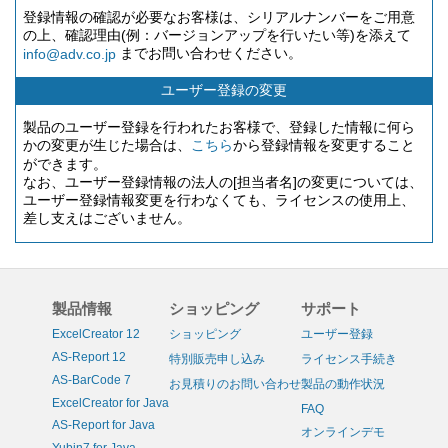
登録情報の確認が必要なお客様は、シリアルナンバーをご用意
の上、確認理由(例：バージョンアップを行いたい等)を添えて
までお問い合わせください。
info@adv.co.jp
ユーザー登録の変更
製品のユーザー登録を行われたお客様で、登録した情報に何ら
かの変更が生じた場合は、
から登録情報を変更すること
こちら
ができます。
なお、ユーザー登録情報の法人の[担当者名]の変更については、
ユーザー登録情報変更を行わなくても、ライセンスの使用上、
差し支えはございません。
製品情報
ショッピング
サポート
ExcelCreator 12
ショッピング
ユーザー登録
AS-Report 12
特別販売申し込み
ライセンス手続き
AS-BarCode 7
お見積りのお問い合わせ
製品の動作状況
ExcelCreator for Java
FAQ
AS-Report for Java
オンラインデモ