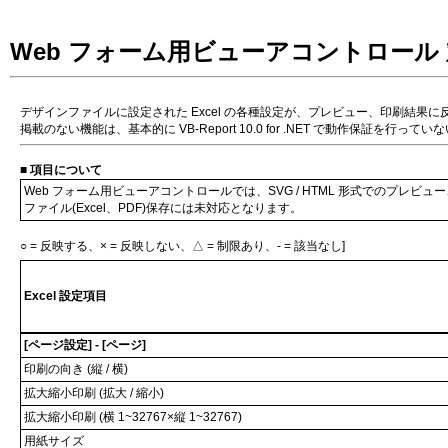
Web フォーム用ビューアコントロール
デザインファイルに設定された Excel の各種設定が、プレビュー、印刷結果
掲載のない機能は、基本的に VB-Report 10.0 for .NET で動作保証を
■ 項目について
Web フォーム用ビューアコントロールでは、SVG / HTML 形式でのプレビ
ファイル(Excel、PDF)保存には未対応となります。
○ = 反映する、× = 反映しない、△ = 制限あり、- = 該当なし]
Excel 設定項目
[ページ設定] - [ページ]
印刷の向き (縦 / 横)
拡大縮小印刷 (拡大 / 縮小)
拡大縮小印刷 (横 1~32767×縦 1~32767)
用紙サイズ