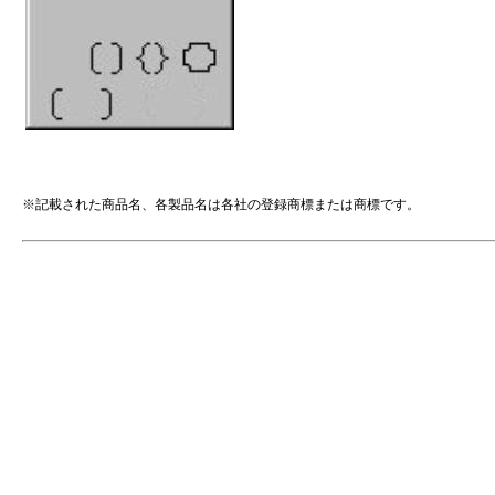
コネクタ
始点のスタイル / 種類 / サイズ
終点のスタイル / 種類 / サイズ
[テキストボックスの書式設定] - [配置]
[図形の書式設定] - [テキストボックス] - [テキストのレイアウト]
文字の配置 (縦位置 / 横位置) / 垂直方向の配置
方向 / 文字列の方向
[テキストボックスの書式設定] - [フォント]
(*4)
※記載された商品名、各製品名は各社の登録商標または商標です。
フォント名
スタイル (標準 / 太字 / 斜体)
サイズ
下線 / 下線のスタイル (なし / 下線 / 二重下線)
色 / フォントの色
文字飾り (取り消し線 / 上付き / 下付き)
[セルの書式設定] - [表示形式]
分類(標準 / 数値 / 通貨 / 会計 / 日付 / 時刻 / パーセンテージ / 分数 / 指数 / 文字列 
ユーザー定義)
[セルの書式設定] - [配置]
横位置 (標準 / 左詰め / 中央揃え / 右詰め / 繰り返し / 両端揃え / 選択範囲内で中
割り付け)