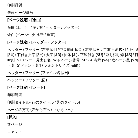
印刷品質
先頭ページ番号
[ページ設定] - [余白]
余白 (上 / 下 / 左 / 右 / ヘッダー / フッター)
余白 (ページ中央 水平 / 垂直)
[ページ設定] - [ヘッダー / フッター]
ヘッダー / フッター (左詰 [&L] / 中央揃え [&C] / 右詰 [&R] / 二重下線 [&E] / 上
[&X] / 下付き文字 [&Y] / 太字 [&B] / 斜体 [&I] / 下線付き [&U] / 取り消し線 [&S] / 日
時刻 [&T] / シート見出し名 [&A] / ページ番号 [&P] / & 表示 [&&] / 総ページ数 [&N
ト名 [&"フォント名"] / フォントサイズ [&nn])
ヘッダー / フッター (ファイル名 [&F])
ヘッダー / フッター (図)
[ページ設定] - [シート]
印刷範囲
印刷タイトル (行のタイトル / 列のタイトル)
ページの方向 (左から右へ / 上から下へ)
[挿入]
改ページ
コメント