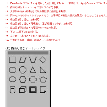
ワードアート
*1
ExcelMode プロパティを使用した再計算は未対応。一部関数は、ApplyFormula プロパ
グラフ
*2
描画可能なオートシェイプは以下の (図) 参照。
*3
文字列の方向 (縦書き) で半角英数字の描画は未対応。
グラフシート
*4
同一セル内やテキストボックス内で、文字単位で複数の書式を設定することはできません
名前の定義
*5
横位置 (繰り返し) は未対応。
*6
関数の挿入
横位置 (繰り返し / 両端揃え / 選択範囲内で中央) は未対応。
*7
縦位置 (両端揃え / 均等割り付け) は未対応。
図 (emf、bmp、dib、gif、jpg、png)
*8
下線 (二重下線) は未対応。
オブジェクト
*9
文字飾り (上付き / 下付き) は未対応。
*10
一部の罫線は、破線、点線として表示されます。
オートシェイプ
グループ化 (オブジェクト)
(図) 描画可能なオートシェイプ
[オートシェイプの書式設定] - [色と線]
[図形の書式設定] - [塗りつぶし] / [線の色] / [線のスタイル]
塗りつぶし (単色)
塗りつぶし (塗りつぶしなし)
塗りつぶし効果 / 塗りつぶし (グラデーション)
塗りつぶし (透明 / 透過性)
線の色 (単色)
線の色 (透明 / 透過性)
スタイル / 太さ / 幅
実線 / 点線