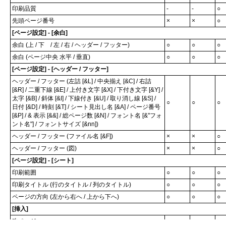
印刷品質
-
-
○
先頭ページ番号
×
×
○
[ページ設定] - [余白]
余白 (上 / 下 / 左 / 右 / ヘッダー / フッター)
○
○
○
余白 (ページ中央 水平 / 垂直)
○
○
○
[ページ設定] - [ヘッダー / フッター]
ヘッダー / フッター (左詰 [&L] / 中央揃え [&C] / 右詰
[&R] / 二重下線 [&E] / 上付き文字 [&X] / 下付き文字 [&Y] /
太字 [&B] / 斜体 [&I] / 下線付き [&U] / 取り消し線 [&S] /
○
○
○
日付 [&D] / 時刻 [&T] / シート見出し名 [&A] / ページ番号
[&P] / & 表示 [&&] / 総ページ数 [&N] / フォント名 [&"フォ
ント名"] / フォントサイズ [&nn])
ヘッダー / フッター (ファイル名 [&F])
×
×
○
ヘッダー / フッター (図)
×
×
○
[ページ設定] - [シート]
印刷範囲
○
○
○
印刷タイトル (行のタイトル / 列のタイトル)
○
○
○
ページの方向 (左から右へ / 上から下へ)
○
○
○
[挿入]
改ページ
○
○
○