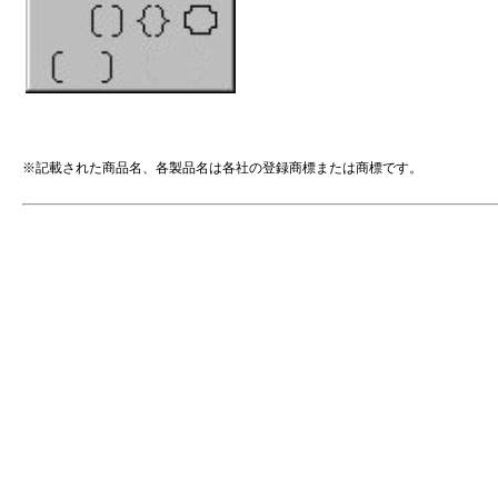
実線 / 点線
○
○
○
コネクタ
×
×
○
始点のスタイル / 種類 / サイズ
○
○
○
終点のスタイル / 種類 / サイズ
○
○
○
[テキストボックスの書式設定] - [配置]
[図形の書式設定] - [テキストボックス] - [テキストのレイアウト]
※記載された商品名、各製品名は各社の登録商標または商標です。
文字の配置 (縦位置 / 横位置) / 垂直方向の配置
○
○
○
方向 / 文字列の方向
△
△
○
(*6)
(*6)
[テキストボックスの書式設定] - [フォント]
(*7)
フォント名
○
○
○
スタイル (標準 / 太字 / 斜体)
○
○
○
サイズ
○
○
○
下線 / 下線のスタイル (なし / 下線 / 二重下線)
○
○
○
色 / フォントの色
○
○
○
文字飾り (取り消し線 / 上付き / 下付き)
○
○
○
[セルの書式設定] - [表示形式]
分類(標準 / 数値 / 通貨 / 会計 / 日付 / 時刻 / パーセンテー
○
○
○
ジ / 分数 / 指数 / 文字列 / その他 / ユーザー定義)
[セルの書式設定] - [配置]