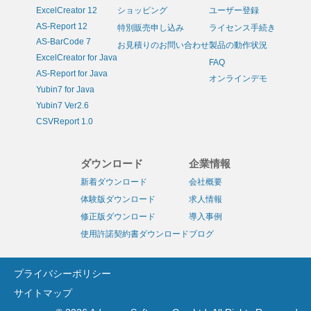
ExcelCreator 12
ショッピング
ユーザー登録
AS-Report 12
特別販売申し込み
ライセンス手続き
AS-BarCode 7
お見積りのお問い合わせ
製品の動作状況
ExcelCreator for Java
FAQ
AS-Report for Java
オンラインデモ
Yubin7 for Java
Yubin7 Ver2.6
CSVReport 1.0
ダウンロード
企業情報
新着ダウンロード
会社概要
体験版ダウンロード
求人情報
修正版ダウンロード
導入事例
使用許諾契約書ダウンロード
ブログ
プライバシーポリシー
サイトマップ