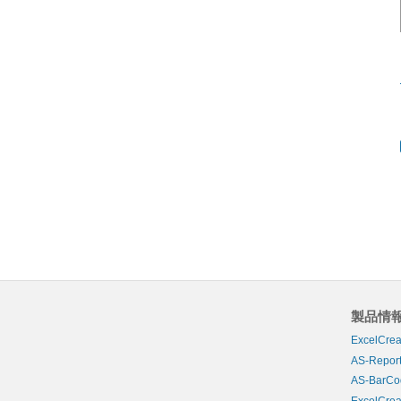
製品情
ExcelCrea
AS-Report
AS-BarCo