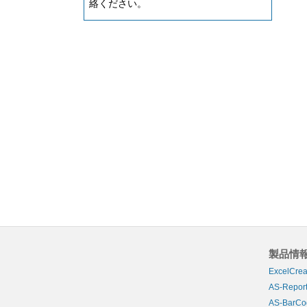
絡ください。
製品情
ExcelCrea
AS-Report
AS-BarCo