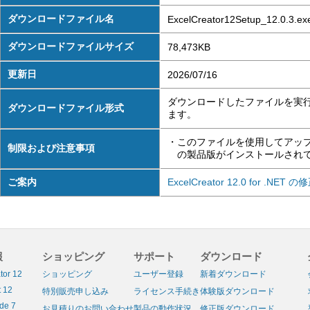
ダウンロードファイル名
ExcelCreator12Setup_12.0.3.ex
ダウンロードファイルサイズ
78,473KB
更新日
2026/07/16
ダウンロードしたファイルを実
ダウンロードファイル形式
ます。
・このファイルを使用してアップデートを行
制限および注意事項
の製品版がインストールされ
ご案内
ExcelCreator 12.0 for .N
報
ショッピング
サポート
ダウンロード
tor 12
ショッピング
ユーザー登録
新着ダウンロード
 12
特別販売申し込み
ライセンス手続き
体験版ダウンロード
de 7
お見積りのお問い合わせ
製品の動作状況
修正版ダウンロード